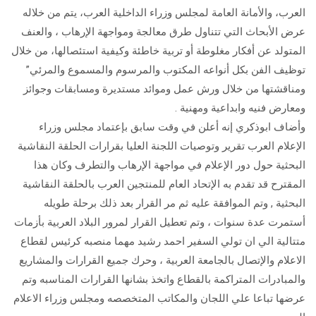
العرب، والأمانة العامة لمجلس وزراء الداخلية العرب، يتم من خلاله
عرض الأبحاث التي تتناول طرق معالجة ومواجهة الإرهاب ، والعنف
المتولد عن أفكار مغلوطة أو تربية خاطئة وكيفية استئصالها، من خلال
توظيف الفن بكل أنواعه المكتوب والمرسوم والمسموع والمرئي”
ومناقشتها من خلال ورش عمل وموائد مستديرة ومسابقات وجوائز
ومعارض فنيه وابداعية ومهنية .
وأضاف ابوذكري إنه أعلن في وقت سابق بإعتماد مجلس وزراء
الإعلام العرب تقرير وتوصيات اللجنة العليا بقرارات الحلقة النقاشية
البحثية حول دور الإعلام في مواجهة الإرهاب والتطرف وكان هذا
المقترح قد تقدم به الإتحاد العام للمنتجين العرب بالحلقة النقاشية
البحثية , وتم الموافقة عليه ثم مر القرار بعد ذلك برحلة طويله
أستمرت عدة سنوات ، وتم تعطيل القرار لمرور البلاد العربية بأزمات
متتالية الي ان تولي السفير احمد رشيد مهما منصبه كرئيس لقطاع
الاعلام والإتصال بالجامعة العربية ، وحرك جميع القرارات والمشاريع
والمبادرات المتراكمة بالقطاع واتخذ بشانها القرارات المناسبه وتم
عرضها تباعا علي اللجان والمكاتب المتخصصه ومجلس وزراء الاعلام